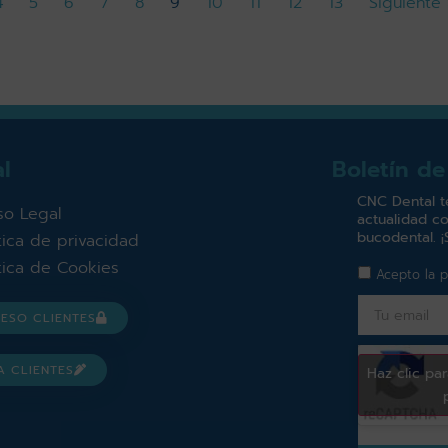
4
5
6
7
8
9
10
11
12
13
Siguiente
l
Boletín de
CNC Dental t
so Legal
actualidad co
bucodental. ¡
ítica de privacidad
ítica de Cookies
Acepto la
p
ESO CLIENTES
A CLIENTES
Haz clic pa