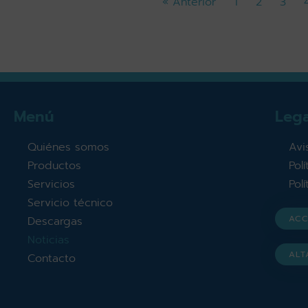
« Anterior
1
2
3
Menú
Lega
Quiénes somos
Avi
Productos
Pol
Servicios
Pol
Servicio técnico
ACC
Descargas
Noticias
ALT
Contacto