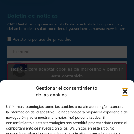
Boletín de noticias
CNC Dental te propone estar al día de la actualidad corporativa y
del ámbito de la salud bucodental. ¡Suscríbete a nuestra Newsletter!
Acepto la
política de privacidad
Haz clic para aceptar cookies de marketing y permitir
este contenido
Gestionar el consentimiento
de las cookies
Subscribirme
Utilizamos tecnologías como las cookies para almacenar y/o acceder a
la información del dispositivo. Lo hacemos para mejorar la experiencia de
navegación y para mostrar anuncios (no) personalizados. El
consentimiento a estas tecnologías nos permitirá procesar datos como el
comportamiento de navegación o los ID's únicos en este sitio. No
consentir o retirar el consentimiento, puede afectar negativamente a