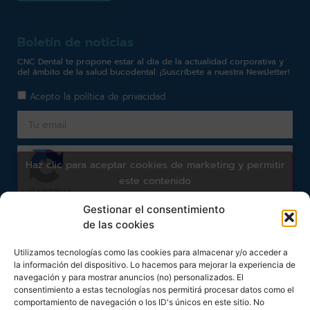
Boletín de noticias
CNC Dental te propone estar al día de la actualidad corporativa y
del ámbito de la salud bucodental. ¡Suscríbete a nuestra Newsletter!
Acepto la
política de privacidad
Haz clic para aceptar cookies de marketing y permitir
este contenido
Gestionar el consentimiento
de las cookies
Subscribirme
Utilizamos tecnologías como las cookies para almacenar y/o acceder a
la información del dispositivo. Lo hacemos para mejorar la experiencia de
navegación y para mostrar anuncios (no) personalizados. El
consentimiento a estas tecnologías nos permitirá procesar datos como el
comportamiento de navegación o los ID's únicos en este sitio. No