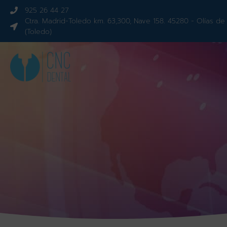
925 26 44 27
Ctra. Madrid-Toledo km. 63,300, Nave 158. 45280 - Olías de
(Toledo)