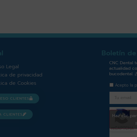
l
Boletín de
CNC Dental t
so Legal
actualidad co
bucodental. ¡
ítica de privacidad
ítica de Cookies
Acepto la
p
ESO CLIENTES
A CLIENTES
Haz clic pa