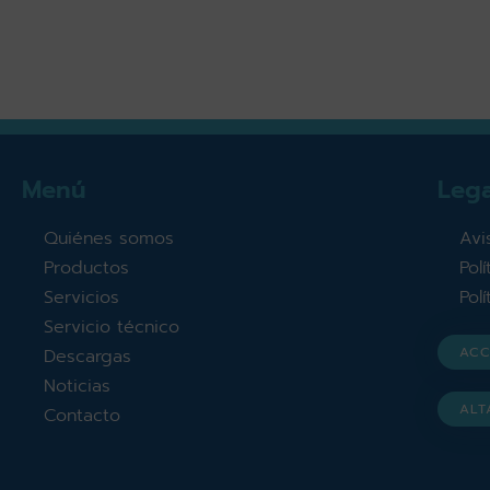
Menú
Lega
Quiénes somos
Avi
Productos
Pol
Servicios
Pol
Servicio técnico
ACC
Descargas
Noticias
ALT
Contacto