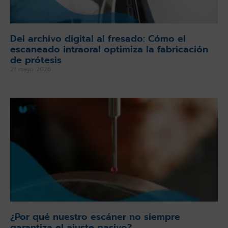
Del archivo digital al fresado: Cómo el
escaneado intraoral optimiza la fabricación
de prótesis
21 mayo 2026
¿Por qué nuestro escáner no siempre
garantiza el ajuste pasivo?