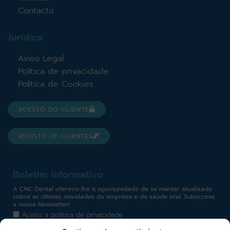
Contacto
Jurídico
Aviso Legal
Política de privacidade
Política de Cookies
ACESSO DO CLIENTE
REGISTO DE CLIENTES
Boletim informativo
A CNC Dental oferece-lhe a oportunidade de se manter atualizado
sobre as últimas novidades da empresa e da saúde oral. Subscreva
a nossa Newsletter!
Aceito a
política de privacidade