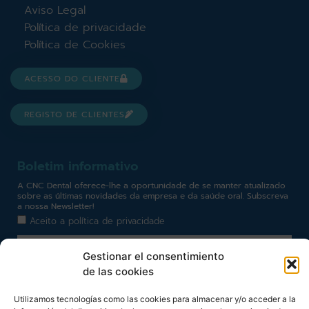
Aviso Legal
Política de privacidade
Política de Cookies
ACESSO DO CLIENTE
REGISTO DE CLIENTES
Boletim informativo
A CNC Dental oferece-lhe a oportunidade de se manter atualizado
sobre as últimas novidades da empresa e da saúde oral. Subscreva
a nossa Newsletter!
Aceito a
política de privacidade
Gestionar el consentimiento
de las cookies
Haz clic para aceptar cookies de marketing y permitir
Utilizamos tecnologías como las cookies para almacenar y/o acceder a la
este contenido