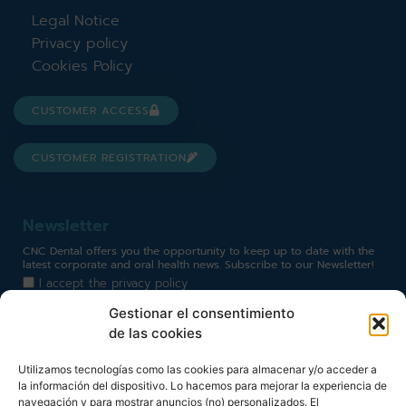
Legal Notice
Privacy policy
Cookies Policy
CUSTOMER ACCESS
CUSTOMER REGISTRATION
Newsletter
CNC Dental offers you the opportunity to keep up to date with the
latest corporate and oral health news. Subscribe to our Newsletter!
I accept the
privacy policy
Gestionar el consentimiento
de las cookies
Utilizamos tecnologías como las cookies para almacenar y/o acceder a
Haz clic para aceptar cookies de marketing y permitir
la información del dispositivo. Lo hacemos para mejorar la experiencia de
este contenido
navegación y para mostrar anuncios (no) personalizados. El