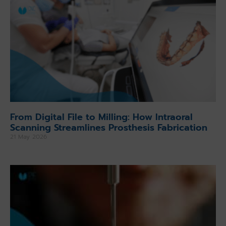
From Digital File to Milling: How Intraoral
Scanning Streamlines Prosthesis Fabrication
21 May 2026