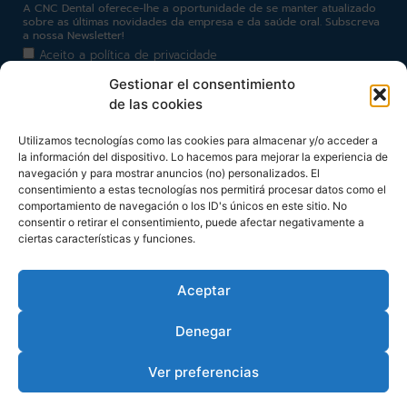
A CNC Dental oferece-lhe a oportunidade de se manter atualizado
sobre as últimas novidades da empresa e da saúde oral. Subscreva
a nossa Newsletter!
Aceito a
política de privacidade
Gestionar el consentimiento
de las cookies
Utilizamos tecnologías como las cookies para almacenar y/o acceder a
Haz clic para aceptar cookies de marketing y permitir
la información del dispositivo. Lo hacemos para mejorar la experiencia de
este contenido
navegación y para mostrar anuncios (no) personalizados. El
consentimiento a estas tecnologías nos permitirá procesar datos como el
comportamiento de navegación o los ID's únicos en este sitio. No
consentir o retirar el consentimiento, puede afectar negativamente a
Subscrever
ciertas características y funciones.
Aceptar
Denegar
Ver preferencias
© 2026 CNC Dental. www.cncdental.es
Developed by