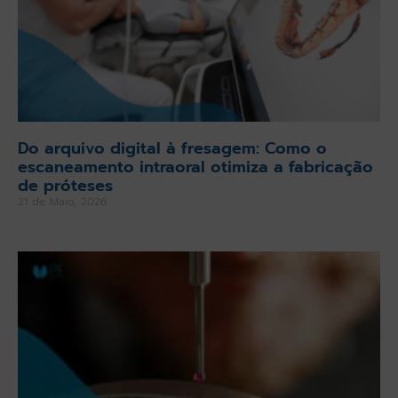
Do arquivo digital à fresagem: Como o
escaneamento intraoral otimiza a fabricação
de próteses
21 de Maio, 2026